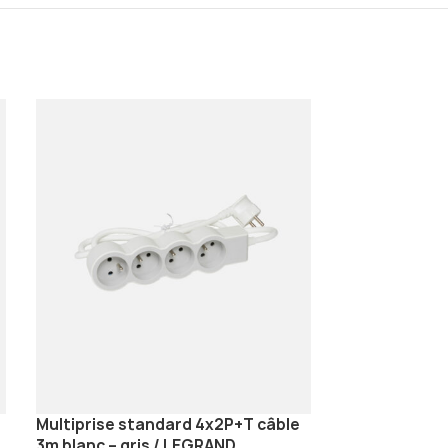
Multiprise standard 4x2P+T câble
Plaque Célian
3m blanc – gris / LEGRAND
finition Vieu