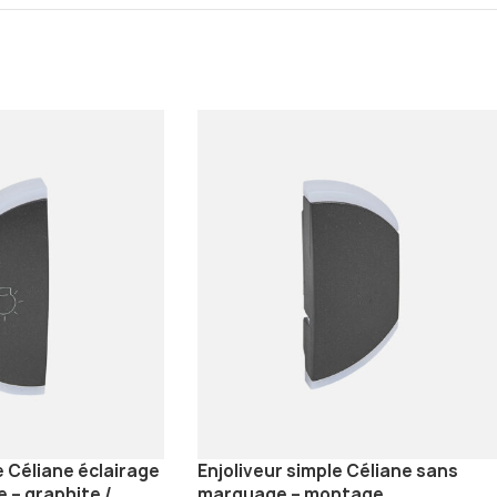
e Céliane éclairage
Enjoliveur simple Céliane sans
– graphite /
marquage – montage