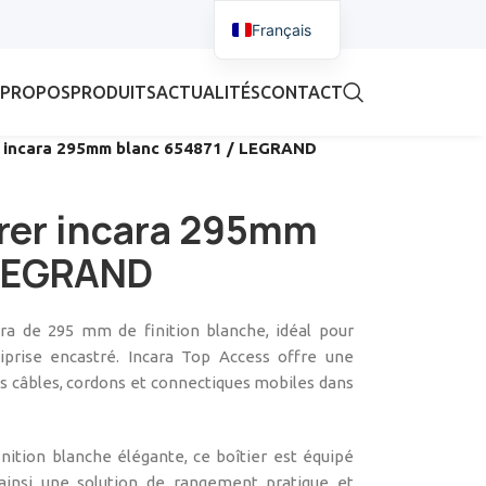
Français
 PROPOS
PRODUITS
ACTUALITÉS
CONTACT
er incara 295mm blanc 654871 / LEGRAND
trer incara 295mm
 LEGRAND
ra de 295 mm de finition blanche, idéal pour
iprise encastré. Incara Top Access offre une
s câbles, cordons et connectiques mobiles dans
ition blanche élégante, ce boîtier est équipé
t ainsi une solution de rangement pratique et