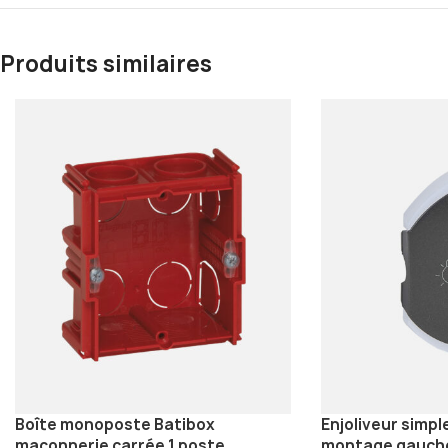
Produits similaires
Boîte monoposte Batibox
Enjoliveur simpl
maçonnerie carrée 1 poste
montage gauche 