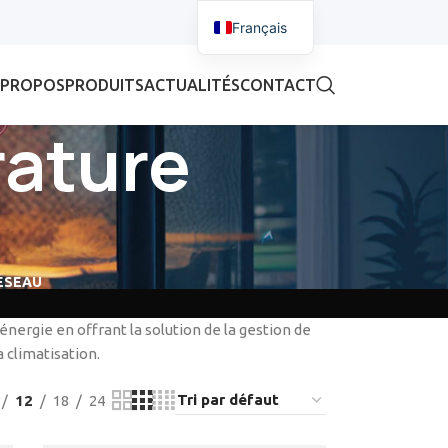
Français
 PROPOS
PRODUITS
ACTUALITÉS
CONTACT
rature
ÉSEAU
ergie en offrant la solution de la gestion de
 climatisation.
12
18
24