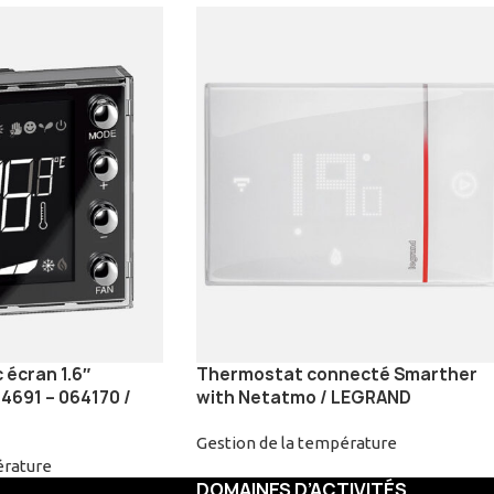
écran 1.6″
Thermostat connecté Smarther
4691 – 064170 /
with Netatmo / LEGRAND
Gestion de la température
érature
DOMAINES D’ACTIVITÉS