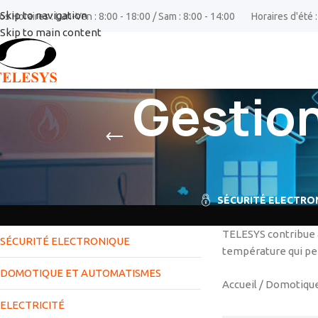
Skip to navigation
os Horaires : Lun-Ven : 8:00 - 18:00 / Sam : 8:00 - 14:00
Horaires d'été :
Skip to main content
Gestion
SÉCURITÉ ELECTRO
TELESYS contribue à
SÉCURITÉ ELECTRONIQUE
température qui perm
DOMOTIQUE ET AUTOMATISMES
Accueil
/
Domotique
ELECTRICITÉ