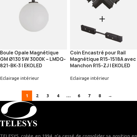
Boule Opale Magnétique
Coin Encastré pour Rail
GM Ø130 5W 3000K – LMDQ-
Magnétique R15-1518A avec
821-BK-3 | EKOLED
Manchon R15-ZJ | EKOLED
Eclairage intérieur
Eclairage intérieur
1
2
3
4
…
6
7
8
→
TELESYS, créée en 1994, n'a cessé de consolider sa position en