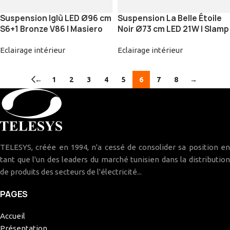
Suspension Iglù LED Ø96 cm
Suspension La Belle Étoile
S6+1 Bronze V86 | Masiero
Noir Ø73 cm LED 21W | Slamp
Eclairage intérieur
Eclairage intérieur
←
1
2
3
4
5
6
7
8
→
TELESYS, créée en 1994, n'a cessé de consolider sa position en
tant que l'un des leaders du marché tunisien dans la distribution
de produits des secteurs de l'électricité...
PAGES
Accueil
Présentation