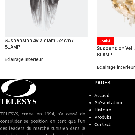
Suspension Avia diam. 52 cm /
Épuisé
SLAMP
Suspension Veli
SLAMP
Eclairage intérieur
Eclairage intérieur
PAGES
Accueil
Présentation
Histoire
TELESYS, créée en 1994, n'a cessé de
Produits
consolider sa position en tant que l'un
Contact
des leaders du marché tunisien dans la