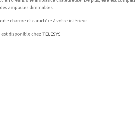
tout en créant une ambiance chaleureuse. De plus, elle est compat
ec des ampoules dimmables.
porte charme et caractère à votre intérieur.
o
est disponible chez
TELESYS
.