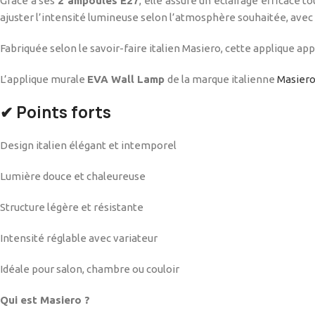
Grâce à ses
2 ampoules E27
, elle assure un éclairage efficace 
ajuster l’intensité lumineuse selon l’atmosphère souhaitée, av
Fabriquée selon le savoir-faire italien Masiero, cette applique ap
L’applique murale
EVA Wall Lamp
de la marque italienne
Masier
✔ Points forts
Design italien élégant et intemporel
Lumière douce et chaleureuse
Structure légère et résistante
Intensité réglable avec variateur
Idéale pour salon, chambre ou couloir
Qui est Masiero ?