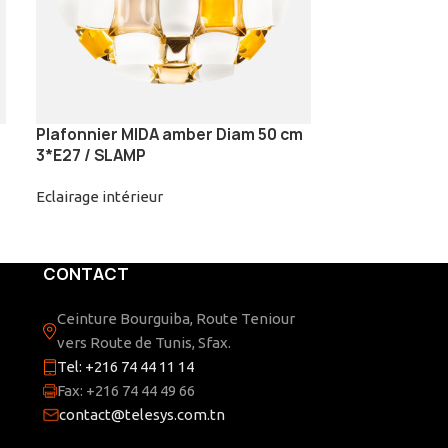
Plafonnier MIDA amber Diam 50 cm
Épuisé
3*E27 / SLAMP
Plafonnier Vel
SLAMP
Eclairage intérieur
Eclairage intéri
CONTACT
Ceinture Bourguiba, Route Teniour
vers Route de Tunis, Sfax.
Tel: +216 74 44 11 14
Fax: +216 74 44 49 66
contact@telesys.com.tn