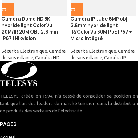
Caméra Dome HD 3K
Caméra IP tube 6MP obj
hybride light ColorVu
2.8mm hybride light
20M/IR 20M OBJ 2,8 mm
IR/ColorVu 30M PoE IP67 +
IP67 | Hikvision
Micro intégré
Sécurité Electronique
,
Caméra
Sécurité Electronique
,
Caméra
de surveillance
,
Caméra HD
de surveillance
,
Caméra IP
TELESYS, créée en 1994, n'a cessé de consolider sa position en
tant que l'un des leaders du marché tunisien dans la distribution
de produits des secteurs de l'électricité...
PAGES
Accueil