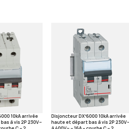
6000 10kA arrivée
Disjoncteur DX³6000 10kA arrivée
 bas à vis 2P 230V~
haute et départ bas à vis 2P 230V
courbe C – 2
à 400V~ – 16A – courbe C – 2