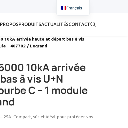
Français
 PROPOS
PRODUITS
ACTUALITÉS
CONTACT
0 10kA arrivée haute et départ bas à vis
ule – 407702 / Legrand
6000 10kA arrivée
 bas à vis U+N
ourbe C – 1 module
and
 25A. Compact, sûr et idéal pour protéger vos