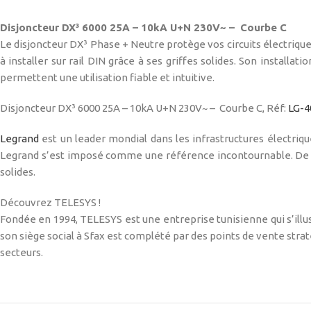
Disjoncteur DX³ 6000 25A – 10kA U+N 230V~ – Courbe C
Le disjoncteur DX³ Phase + Neutre protège vos circuits électriques
à installer sur rail DIN grâce à ses griffes solides. Son installat
permettent une utilisation fiable et intuitive.
Disjoncteur DX³ 6000 25A – 10kA U+N 230V~ – Courbe C, Réf:
LG-4
Legrand
est un leader mondial dans les infrastructures électri
Legrand s’est imposé comme une référence incontournable. De plus
solides.
Découvrez TELESYS !
Fondée en 1994, TELESYS est une entreprise tunisienne qui s’illust
son siège social à Sfax est complété par des points de vente stra
secteurs.