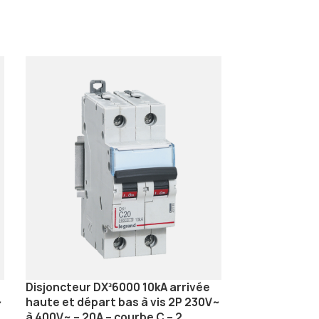
Disjoncteur DX³6000 10kA arrivée
Disjoncteur D
~
haute et départ bas à vis 2P 230V~
haute et dépa
à 400V~ – 20A – courbe C – 2
à 400V~ – 32A