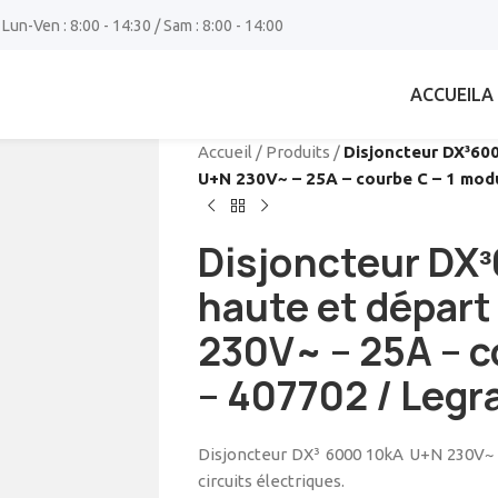
 Lun-Ven : 8:00 - 14:30 / Sam : 8:00 - 14:00
ACCUEIL
A
Accueil
/
Produits
/
Disjoncteur DX³600
U+N 230V~ – 25A – courbe C – 1 mod
Disjoncteur DX³
haute et départ
230V~ – 25A – c
– 407702 / Legr
Disjoncteur DX³ 6000 10kA U+N 230V~ –
circuits électriques.