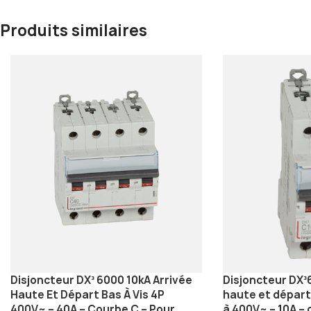
Produits similaires
Disjoncteur DX³ 6000 10kA Arrivée
Disjoncteur DX³
Haute Et Départ Bas À Vis 4P
haute et départ
400V~ – 40A – Courbe C – Pour
à 400V~ – 10A – 