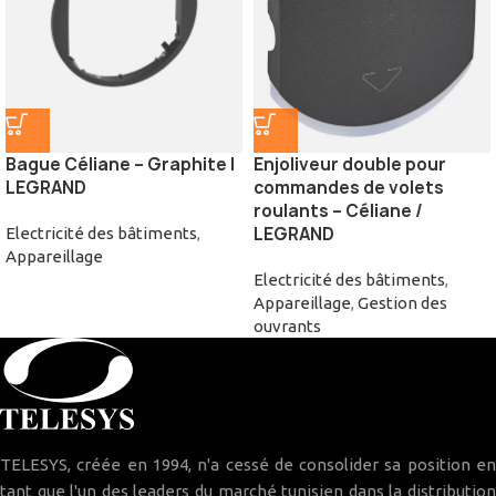
Bague Céliane – Graphite |
Enjoliveur double pour
LEGRAND
commandes de volets
roulants – Céliane /
LEGRAND
Electricité des bâtiments
,
Appareillage
Electricité des bâtiments
,
Appareillage
,
Gestion des
ouvrants
TELESYS, créée en 1994, n'a cessé de consolider sa position en
tant que l'un des leaders du marché tunisien dans la distribution