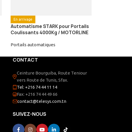
Clavier sans 
En arrivage
/ MOTORLINE
Automatisme STARK pour Portails
Coulissants 4000Kg / MOTORLINE
Portails autom
Portails automatiques
CONTACT
Ceinture Bourguiba, Route Teniour
vers Route de Tunis, Sfax.
Tel: +216 74 44 11 14
Fax: +216 74 44 49 66
contact@telesys.com.tn
SUIVEZ-NOUS