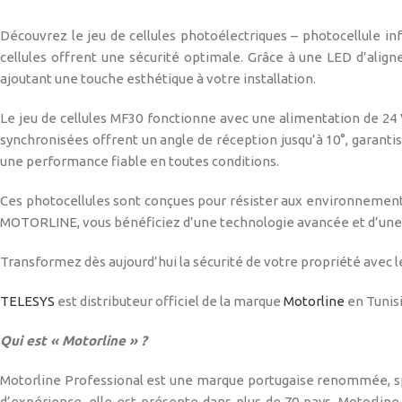
Découvrez le jeu de cellules photoélectriques – photocellule 
cellules offrent une sécurité optimale. Grâce à une LED d’aligne
ajoutant une touche esthétique à votre installation.
Le jeu de cellules MF30 fonctionne avec une alimentation de 24 V
synchronisées offrent un angle de réception jusqu’à 10°, garanti
une performance fiable en toutes conditions.
Ces photocellules sont conçues pour résister aux environnements di
MOTORLINE, vous bénéficiez d’une technologie avancée et d’une in
Transformez dès aujourd’hui la sécurité de votre propriété avec
TELESYS
est distributeur officiel de la marque
Motorline
en Tunisi
Qui est « Motorline » ?
Motorline Professional est une marque portugaise renommée, spéc
d’expérience, elle est présente dans plus de 70 pays. Motorline