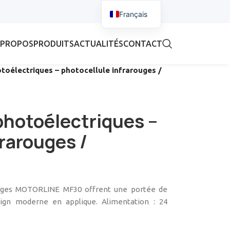
Français
 PROPOS
PRODUITS
ACTUALITÉS
CONTACT
otoélectriques – photocellule infrarouges /
 photoélectriques –
frarouges /
rouges MOTORLINE MF30 offrent une portée de
sign moderne en applique. Alimentation : 24