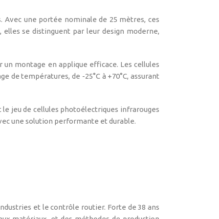
es. Avec une portée nominale de 25 mètres, ces
, elles se distinguent par leur design moderne,
ur un montage en applique efficace. Les cellules
age de températures, de -25°C à +70°C, assurant
t le jeu de cellules photoélectriques infrarouges
avec une solution performante et durable.
ustries et le contrôle routier. Forte de 38 ans
veaux matériaux, et des méthodes de production