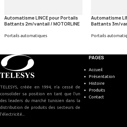
Automatisme LINCE pour Portails
Automatisme LIN
Battants 2m/vantail / MOTORLINE
Battants 3m/va
Portails automatiques
Portails automati
PAGES
Accueil
Présentation
Histoire
TELESYS, créée en 1994, n'a cessé de
Produits
consolider sa position en tant que l'un
Contact
des leaders du marché tunisien dans la
distribution de produits des secteurs de
l'électricité...