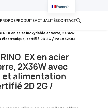
Français
 PROPOS
PRODUITS
ACTUALITÉS
CONTACT
NO-EX en acier inoxydable et verre, 2X36W
n électronique, certifié 2D 2G / PALAZZOLI
RINO-EX en acier
erre, 2X36W avec
c et alimentation
rtifié 2D 2G /