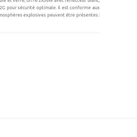
ble et verre, offre 2X36W avec réflecteur blanc,
 2G pour sécurité optimale. Il est conforme aux
mosphères explosives peuvent être présentes :