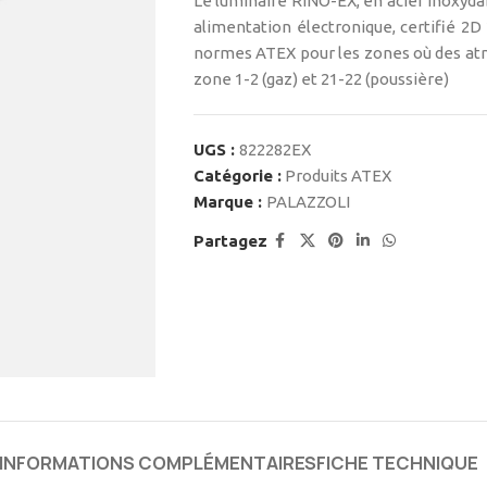
Le luminaire RINO-EX, en acier inoxyda
alimentation électronique, certifié 2D
normes ATEX pour les zones où des at
zone 1-2 (gaz) et 21-22 (poussière)
UGS :
822282EX
Catégorie :
Produits ATEX
Marque :
PALAZZOLI
Partagez
INFORMATIONS COMPLÉMENTAIRES
FICHE TECHNIQUE