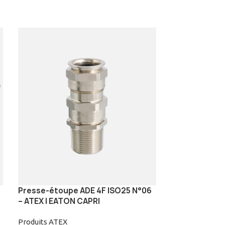
Presse-étoupe ADE 4F ISO25 N°06
Presse-étoup
– ATEX | EATON CAPRI
N°05 – ATEX |
Produits ATEX
Produits ATEX