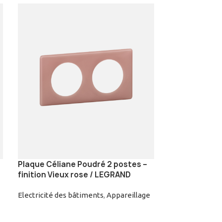
Plaque Céliane Poudré 2 postes –
Platine Sol D
finition Vieux rose / LEGRAND
Rectangulair
Brossé | LEG
Electricité des bâtiments
,
Appareillage
Electricité des