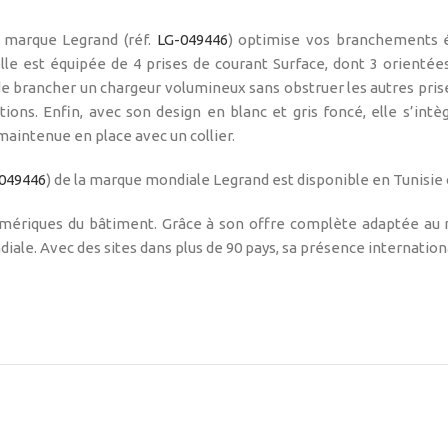
a marque Legrand (réf.
LG-049446
) optimise vos branchements él
elle est équipée de 4 prises de courant Surface, dont 3 orientée
 de brancher un chargeur volumineux sans obstruer les autres prise
ions. Enfin, avec son design en blanc et gris foncé, elle s’intè
maintenue en place avec un collier.
049446
) de la marque mondiale Legrand est disponible en Tunisie
 numériques du bâtiment. Grâce à son offre complète adaptée au
diale. Avec des sites dans plus de 90 pays, sa présence internationa