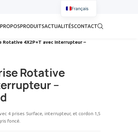
Français
 PROPOS
PRODUITS
ACTUALITÉS
CONTACT
e Rotative 4X2P+T avec Interrupteur –
rise Rotative
errupteur –
nd
ec 4 prises Surface, interrupteur, et cordon 1,5
gris foncé.