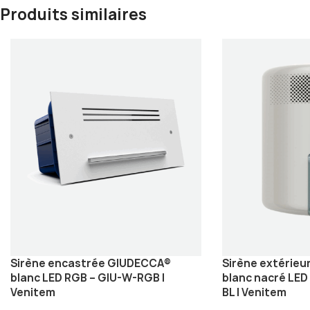
Produits similaires
Sirène encastrée GIUDECCA®
Sirène extérie
blanc LED RGB – GIU-W-RGB |
blanc nacré LED
Venitem
BL | Venitem