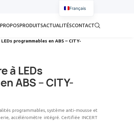
Français
 PROPOS
PRODUITS
ACTUALITÉS
CONTACT
 à LEDs programmables en ABS – CITY-
re à LEDs
en ABS – CITY-
nalités programmables, système anti-mousse et
erie, accéléromètre intégré. Certifiée INCERT