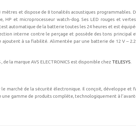
à 3 mètres et dispose de 8 tonalités acoustiques programmables.
erie, HP et microprocesseur watch-dog. Ses LED rouges et verte
n test automatique de la batterie toutes les 24 heures et est équi
tection interne contre le perçage et possède des tons principal 
ajoutent à sa fiabilité. Alimentée par une batterie de 12 V – 2
S
, de la marque AVS ELECTRONICS est disponible chez
TELESYS
.
le marché de la sécurité électronique. Il conçoit, développe et 
ffre une gamme de produits complète, technologiquement à l’avant-ga