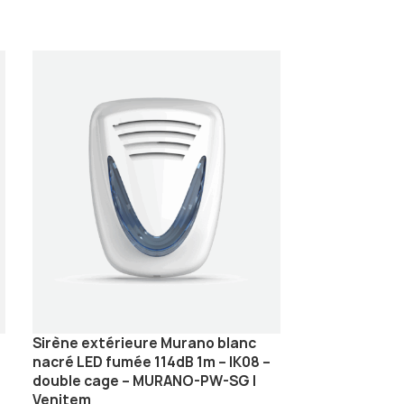
Sirène extérieure Murano blanc
Sirène Intéri
nacré LED fumée 114dB 1m – IK08 –
SMARTY/GIB /
double cage – MURANO-PW-SG |
Venitem
Sirène Antivol