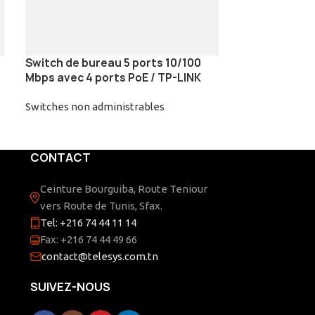
Switch de bureau 5 ports 10/100
Switch de bur
Mbps avec 4 ports PoE / TP-LINK
avec 4 Ports 
Switches non administrables
Réseau
,
Actif
,
S
administrables
CONTACT
Ceinture Bourguiba, Route Teniour
vers Route de Tunis, Sfax.
Tel: +216 74 44 11 14
Fax: +216 74 44 49 66
contact@telesys.com.tn
SUIVEZ-NOUS