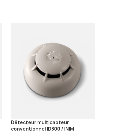
Détecteur multicapteur
Socle à sortie
conventionnel ID300 / INIM
Conventionnel