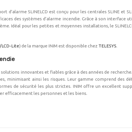
port d’alarme SLINELCD est conçu pour les centrales SLINE et SLI
ficaces des systèmes d’alarme incendie. Grâce à son interface util
tème. Idéal pour les petites et moyennes installations, le SLINEL
/LCD-Lite
) de la marque INIM est disponible chez
TELESYS
.
cendie
lutions innovantes et fiables grâce à des années de recherche. 
es, minimisant ainsi les risques. Leur gamme comprend des dét
mes de sécurité les plus strictes. INIM offre un excellent supp
éger efficacement les personnes et les biens.