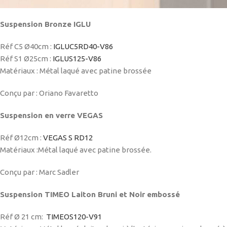
Suspension Bronze IGLU
Réf C5
Ø
40cm :
IGLUC5RD40-V86
Réf S1
Ø25
cm :
IGLUS125-V86
Matériaux :
Métal laqué avec patine brossée
Conçu par : Oriano Favaretto
Suspension en verre VEGAS
Réf Ø12cm :
VEGAS S RD12
Matériaux :
Métal laqué avec patine brossée.
Conçu par : Marc Sadler
Suspension TIMEO Laiton Bruni et Noir embossé
Réf Ø 21 cm:
TIMEOS120-V91