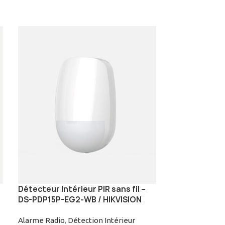
Détecteur Intérieur PIR sans fil –
Contact magn
DS-PDP15P-EG2-WB / HIKVISION
EATON – COO
Alarme Radio
,
Détection Intérieur
Détection Intér