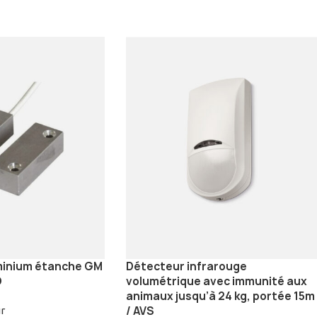
minium étanche GM
Détecteur infrarouge
O
volumétrique avec immunité aux
animaux jusqu’à 24 kg, portée 15m
/ AVS
r