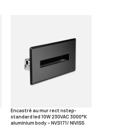
Encastré au mur rect nstep-
Encastré au 
standard led 10W 230VAC 3000°K
2W 700mA 60°
aluminium body – NVS171/ NIVISS
NVS100 / NIVI