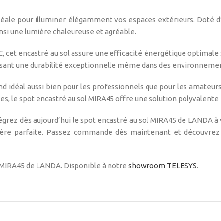
déale pour illuminer élégamment vos espaces extérieurs. Doté d’u
nsi une lumière chaleureuse et agréable.
, cet encastré au sol assure une efficacité énergétique optimale 
antissant une durabilité exceptionnelle même dans des environneme
end idéal aussi bien pour les professionnels que pour les amateurs 
es, le spot encastré au sol MIRA45 offre une solution polyvalente e
ntégrez dès aujourd’hui le spot encastré au sol MIRA45 de LANDA à
sphère parfaite. Passez commande dès maintenant et découvrez
l MIRA45 de LANDA. Disponible à notre
showroom TELESYS
.