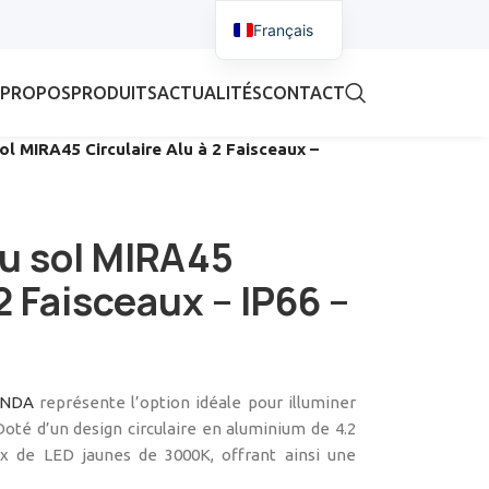
Français
 PROPOS
PRODUITS
ACTUALITÉS
CONTACT
ol MIRA45 Circulaire Alu à 2 Faisceaux –
u sol MIRA45
 2 Faisceaux – IP66 –
ANDA
représente l’option idéale pour illuminer
té d’un design circulaire en aluminium de 4.2
x de LED jaunes de 3000K, offrant ainsi une