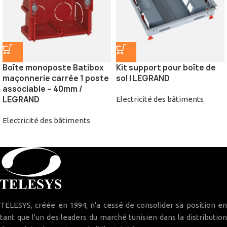
Boîte monoposte Batibox
Kit support pour boîte de
maçonnerie carrée 1 poste
sol | LEGRAND
associable – 40mm /
LEGRAND
Electricité des bâtiments
Electricité des bâtiments
TELESYS, créée en 1994, n'a cessé de consolider sa position en
tant que l'un des leaders du marché tunisien dans la distribution