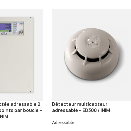
ctée adressable 2
Détecteur multicapteur
points par boucle –
adressable – ED300 / INIM
INIM
Adressable