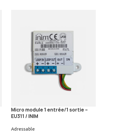
Micro module 1 entrée/1 sortie –
Module d’ass
EU311 / INIM
relais – IFM4R
Adressable
Adressable