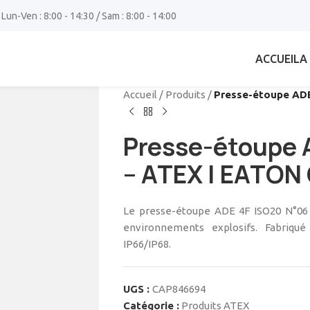
 Lun-Ven : 8:00 - 14:30 / Sam : 8:00 - 14:00
ACCUEIL
A
Accueil
/
Produits
/
Presse-étoupe ADE
Presse-étoupe 
– ATEX | EATON
Le presse-étoupe ADE 4F ISO20 N°06 
environnements explosifs. Fabriqué
IP66/IP68.
UGS :
CAP846694
Catégorie :
Produits ATEX