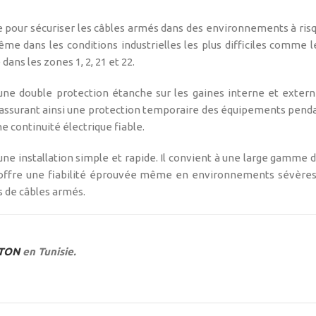
 pour sécuriser les câbles armés dans des environnements à risq
me dans les conditions industrielles les plus difficiles comme le
dans les zones 1, 2, 21 et 22.
une double protection étanche sur les gaines interne et exter
assurant ainsi une protection temporaire des équipements pendan
e continuité électrique fiable.
 installation simple et rapide. Il convient à une large gamme d
l offre une fiabilité éprouvée même en environnements sévères.
ns de câbles armés.
TON
en Tunisie.