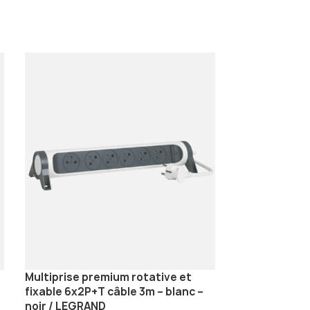
Multiprise premium rotative et
Platine Carré
fixable 6x2P+T câble 3m – blanc –
Sol/Plan de Tr
noir / LEGRAND
LEGRAND