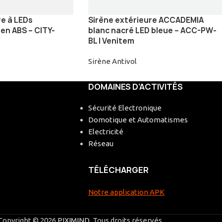
re à LEDs
Sirène extérieure ACCADEMIA
n ABS – CITY-
blanc nacré LED bleue – ACC-PW-
BL | Venitem
Sirène Antivol
DOMAINES D’ACTIVITÉS
Sécurité Electronique
Domotique et Automatismes
Electricité
Réseau
TÉLÉCHARGER
Notre application APK
Copyright © 2026
PIXIMIND
. Tous droits réservés.