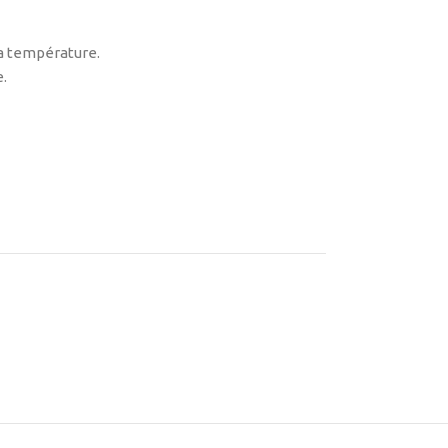
la température.
.