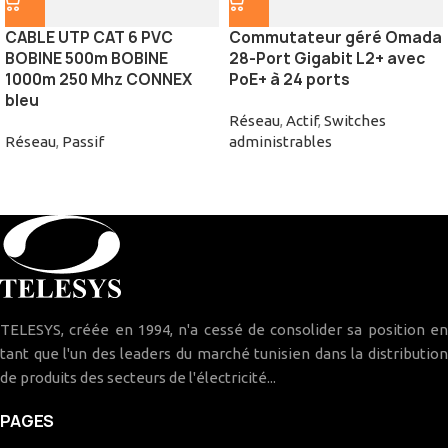
CABLE UTP CAT 6 PVC
Commutateur géré Omada
BOBINE 500m BOBINE
28-Port Gigabit L2+ avec
1000m 250 Mhz CONNEX
PoE+ à 24 ports
bleu
Réseau
,
Actif
,
Switches
Réseau
,
Passif
administrables
TELESYS, créée en 1994, n'a cessé de consolider sa position en
tant que l'un des leaders du marché tunisien dans la distribution
de produits des secteurs de l'électricité...
PAGES