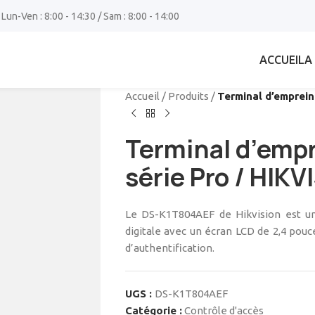
 Lun-Ven : 8:00 - 14:30 / Sam : 8:00 - 14:00
ACCUEIL
A
Accueil
/
Produits
/
Terminal d’empreint
Terminal d’empr
série Pro / HIKV
Le DS-K1T804AEF de Hikvision est un
digitale avec un écran LCD de 2,4 pouce
d’authentification.
UGS :
DS-K1T804AEF
Catégorie :
Contrôle d'accès