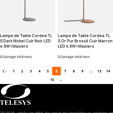
Lampe de Table Cordea TL
Lampe de Table Cordea TL
S Dark Nickel Cuir Noir LED
S Or Pur Brossé Cuir Marron
4.9W | Masiero
LED 4.9W | Masiero
Eclairage intérieur
Eclairage intérieur
←
1
2
3
4
5
6
7
8
9
…
13
14
15
→
TELESYS, créée en 1994, n'a cessé de consolider sa position en