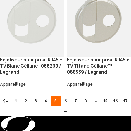
Enjoliveur pour prise RJ45 +
Enjoliveur pour prise RJ45 +
TV Blanc Céliane -068239 /
TV Titane Céliane™ –
Legrand
068539 / Legrand
Appareillage
Appareillage
←
1
2
3
4
5
6
7
8
…
15
16
17
→