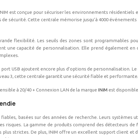
NIM est conçue pour sécuriser les environnements résidentiels e
s de sécurité. Cette centrale mémorise jusqu’à 4000 événements 
ande flexibilité. Les seuils des zones sont programmables pour
ent une capacité de personnalisation. Elle prend également en c
omplexes.
n port USB ajoutent encore plus d’options de personnalisation. L
eau 3, cette centrale garantit une sécurité fiable et performante
tensible à 20/40 + Connexion LAN de la marque
INIM
est disponibl
cendie
 fiables, basées sur des années de recherche. Leurs systèmes ut
 les risques. La gamme de produits comprend des détecteurs de 
plus strictes. De plus, INIM offre un excellent support client et 