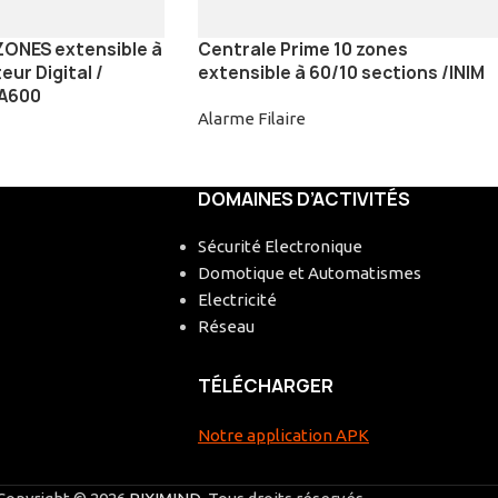
ZONES extensible à
Centrale Prime 10 zones
ur Digital /
extensible à 60/10 sections /INIM
 A600
Alarme Filaire
DOMAINES D’ACTIVITÉS
Sécurité Electronique
Domotique et Automatismes
Electricité
Réseau
TÉLÉCHARGER
Notre application APK