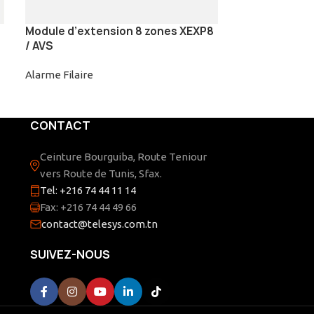
Module d’extension 8 zones XEXP8
Clavier LCD in
/ AVS
blanc | AVS
Alarme Filaire
Alarme Filaire
CONTACT
Ceinture Bourguiba, Route Teniour
vers Route de Tunis, Sfax.
Tel: +216 74 44 11 14
Fax: +216 74 44 49 66
contact@telesys.com.tn
SUIVEZ-NOUS