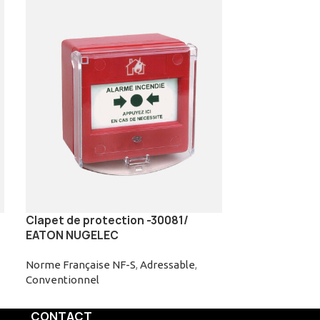
Clapet de protection -30081/
Détecteur mu
EATON NUGELEC
conventionne
NUGELEC
Norme Française NF-S
,
Adressable
,
Conventionnel
Conventionnel
CONTACT