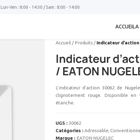
 Lun-Ven : 8:00 - 14:30 / Sam : 8:00 - 14:00
ACCUEIL
A
Accueil
/
Produits
/
Indicateur d’acti
Indicateur d’ac
/ EATON NUGEL
L’indicateur d’action 30062 de Nugel
clignotement rouge. Disponible en 
étanche.
UGS :
30062
Catégories :
Adressable
,
Conventionn
Marque :
EATON NUGELEC