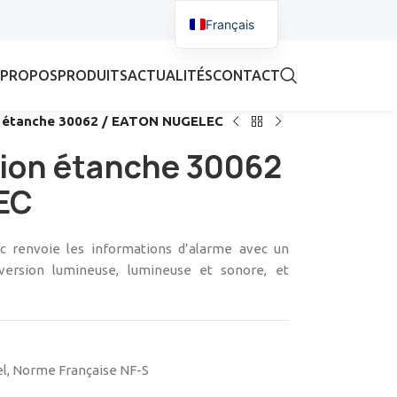
Français
 PROPOS
PRODUITS
ACTUALITÉS
CONTACT
on étanche 30062 / EATON NUGELEC
tion étanche 30062
EC
ec renvoie les informations d’alarme avec un
version lumineuse, lumineuse et sonore, et
el
,
Norme Française NF-S