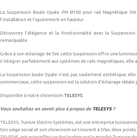
La Suspension Boule Opale PM Ø100 pour rail Magnétique 5W 3
l’installation et l’ajustement en hauteur
Découvrez l’élégance et la fonctionnalité avec la Suspensio
remarquable.
Grâce à son éclairage de 5W, cette Suspension offre une luminos
s’intégrer parfaitement aux systèmes de rails magnétiques, elle ass
La Suspension boule Opale n’est pas seulement esthétique; elle e
commerciaux, cette suspension est la solution d’éclairage idéale 
Disponible à notre showroom
TELESYS
.
Vous souhaitez en savoir plus à propos de
TELESYS
?
TELESYS, Tunisie Electro Systèmes, est une entreprise tunisienne
Son siège social et son showroom se trouvent à Sfax, deux points 
TELESYS, est aujourd’hui un des leaders sur le marché Tunisien dans