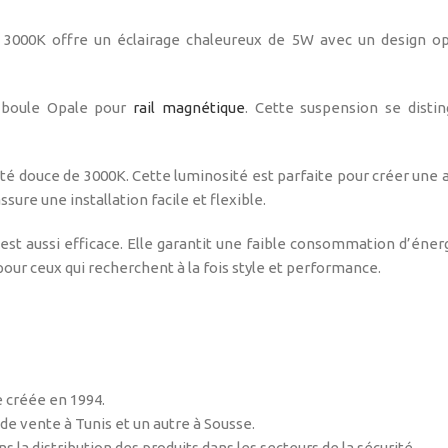
000K offre un éclairage chaleureux de 5W avec un design opa
n boule Opale pour
rail magnétique
. Cette suspension se dist
ité douce de 3000K. Cette luminosité est parfaite pour créer une
ure une installation facile et flexible.
st aussi efficace. Elle garantit une faible consommation d’énergi
pour ceux qui recherchent à la fois style et performance.
 créée en 1994.
de vente à Tunis et un autre à Sousse.
 la distribution des produits dans les secteurs de la sécurité,