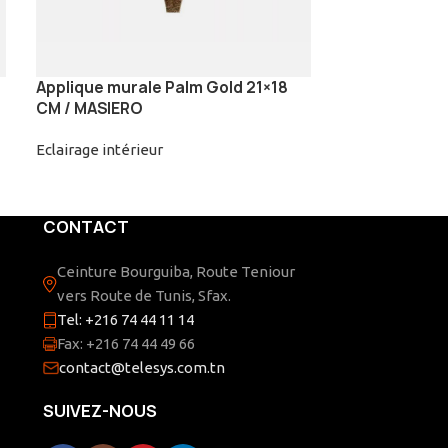
Applique murale Palm Gold 21×18
Plafonnier M
CM / MASIERO
3*E27 / SLAM
Eclairage intérieur
Eclairage intéri
CONTACT
Ceinture Bourguiba, Route Teniour
vers Route de Tunis, Sfax.
Tel: +216 74 44 11 14
Fax: +216 74 44 49 66
contact@telesys.com.tn
SUIVEZ-NOUS