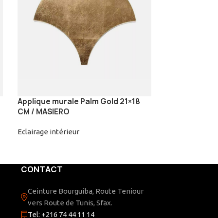
Applique murale Palm Gold 21×18
Plafonnier la 
CM / MASIERO
Diam 73 cm LE
Eclairage intérieur
Eclairage intéri
CONTACT
Ceinture Bourguiba, Route Teniour
vers Route de Tunis, Sfax.
Tel: +216 74 44 11 14