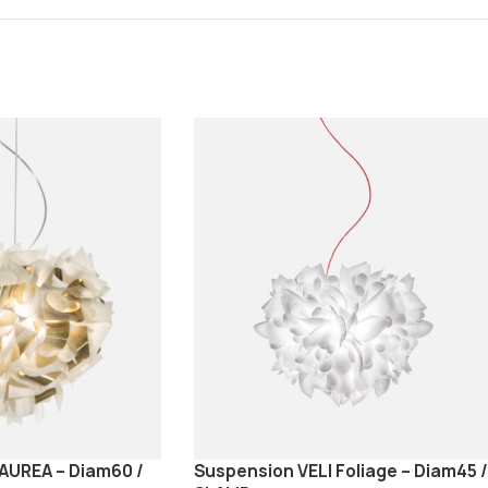
 AUREA – Diam60 /
Suspension VELI Foliage – Diam45 /