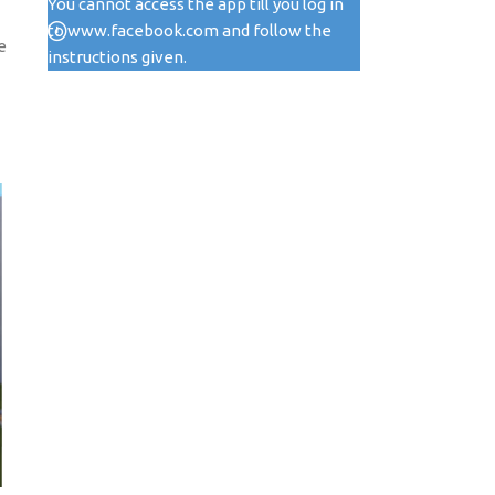
You cannot access the app till you log in
to www.facebook.com and follow the
e
instructions given.