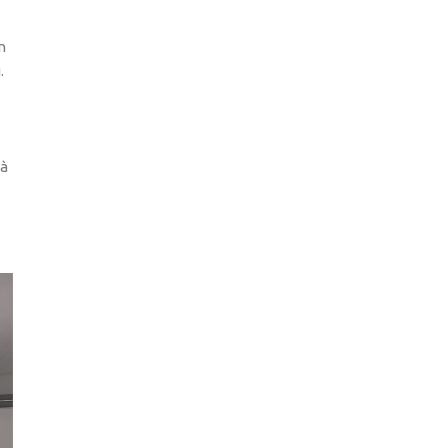
n
.
 à