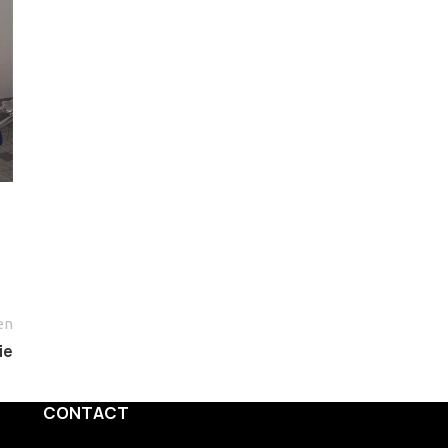
en
ie
CONTACT