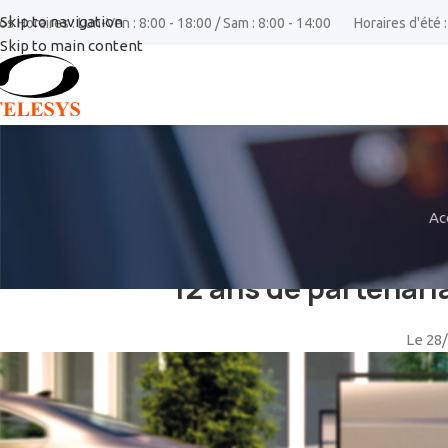
Skip to navigation
os Horaires : Lun-Ven : 8:00 - 18:00 / Sam : 8:00 - 14:00
Horaires d'été :
Skip to main content
Ac
ÉVÈ
12 ans de partenari
Le 28