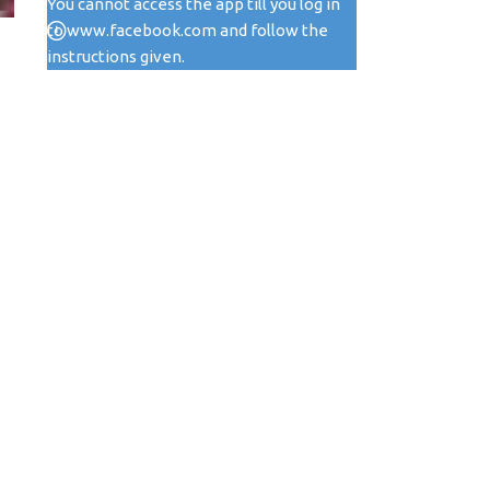
You cannot access the app till you log in
to www.facebook.com and follow the
instructions given.