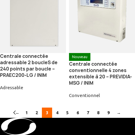
Centrale connectée
Nouveau
adressable 2 boucleS de
Centrale connectée
240 points par boucle –
conventionnelle 4 zones
PRAEC200-LG / INIM
extensible à 20 – PREVIDIA-
MSG / INIM
Adressable
Conventionnel
←
1
2
3
4
5
6
7
8
9
→