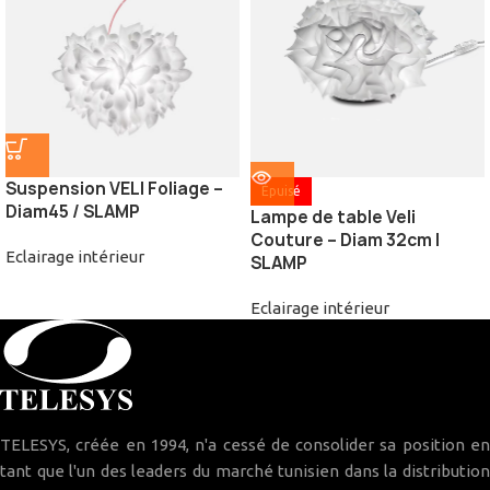
Suspension VELI Foliage –
Épuisé
Diam45 / SLAMP
Lampe de table Veli
Couture – Diam 32cm |
Eclairage intérieur
SLAMP
Eclairage intérieur
TELESYS, créée en 1994, n'a cessé de consolider sa position en
tant que l'un des leaders du marché tunisien dans la distribution