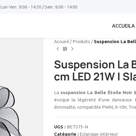
 Lun-Ven : 8:00 - 14:30 / Sam : 8:00 - 14:00
ACCUEIL
A
Accueil
/
Produits
/
Suspension La Bell
Suspension La B
cm LED 21W | S
La
suspension La Belle Étoile Noir
évoque la légèreté d’une danseuse. 
dimmable, compatible PWM, 0-10V, Tria
UGS :
BETS73-N
Catégorie :
Eclairage intérieur