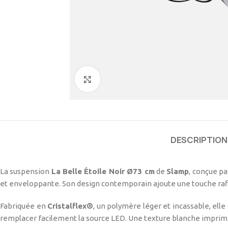
Cliquez pour agrandir
DESCRIPTION
La suspension
La Belle Étoile Noir Ø73 cm
de
Slamp
, conçue p
et enveloppante. Son design contemporain ajoute une touche raff
Fabriquée en
Cristalflex®
, un polymère léger et incassable, elle
remplacer facilement la source LED. Une texture blanche imprimée 