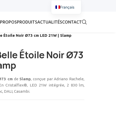
Français
 PROPOS
PRODUITS
ACTUALITÉS
CONTACT
e Étoile Noir Ø73 cm LED 21W | Slamp
elle Étoile Noir Ø73
lamp
 Ø73 cm
de
Slamp
, conçue par Adriano Rachele,
En Cristalflex®, LED 21W intégrée, 2 830 lm,
c, DALI, Casambi.