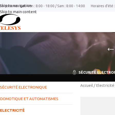
Skip to navigation
os Horaires : Lun-Ven : 8:00 - 18:00 / Sam : 8:00 - 14:00
Horaires d'été :
Skip to main content
SÉCURITÉ ELECTRO
Accueil
/
Electricité
SÉCURITÉ ELECTRONIQUE
DOMOTIQUE ET AUTOMATISMES
ELECTRICITÉ