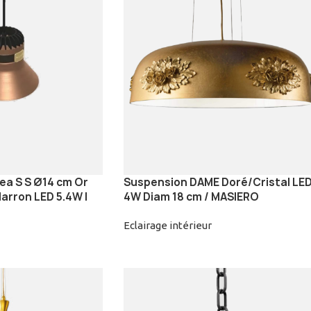
ea S S Ø14 cm Or
Suspension DAME Doré/Cristal LE
arron LED 5.4W |
4W Diam 18 cm / MASIERO
Eclairage intérieur