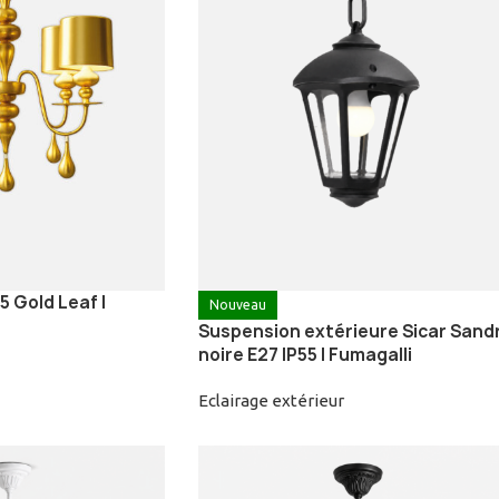
 Gold Leaf |
Nouveau
Suspension extérieure Sicar Sand
noire E27 IP55 | Fumagalli
Eclairage extérieur