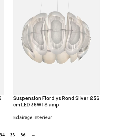
6
Suspension Fiordlys Rond Silver Ø56
cm LED 36W | Slamp
Eclairage intérieur
34
35
36
→