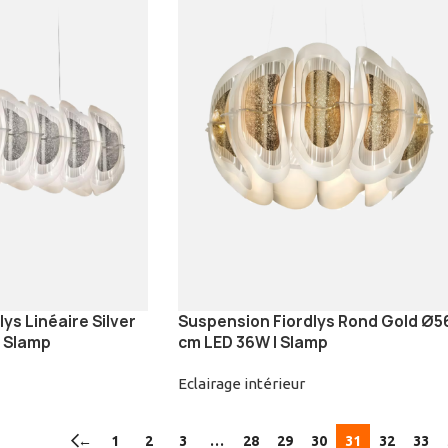
ys Linéaire Silver
Suspension Fiordlys Rond Gold Ø5
| Slamp
cm LED 36W | Slamp
Eclairage intérieur
←
1
2
3
…
28
29
30
31
32
33