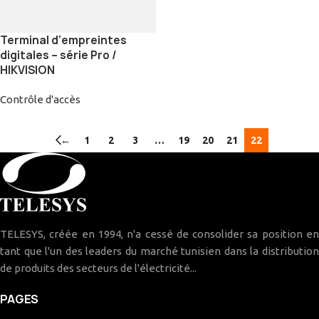
Terminal d’empreintes
digitales – série Pro /
HIKVISION
Contrôle d'accès
←
1
2
3
…
19
20
21
22
TELESYS, créée en 1994, n'a cessé de consolider sa position en
tant que l'un des leaders du marché tunisien dans la distribution
de produits des secteurs de l'électricité...
PAGES